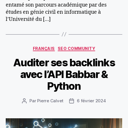
entamé son parcours académique par des
études en génie civil en informatique à
l’Université du […]
Catégories
FRANÇAIS
SEO COMMUNITY
Auditer ses backlinks
avec l’API Babbar &
Python
Par
Pierre Calvet
6 février 2024
Auteur
Date
de
de
l’article
l’article