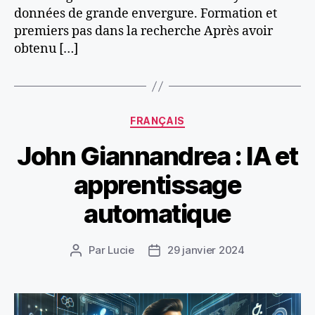
données de grande envergure​​​​​​. Formation et
premiers pas dans la recherche Après avoir
obtenu […]
Catégories
FRANÇAIS
John Giannandrea : IA et
apprentissage
automatique
Par
Lucie
29 janvier 2024
Auteur
Date
de
de
l’article
l’article