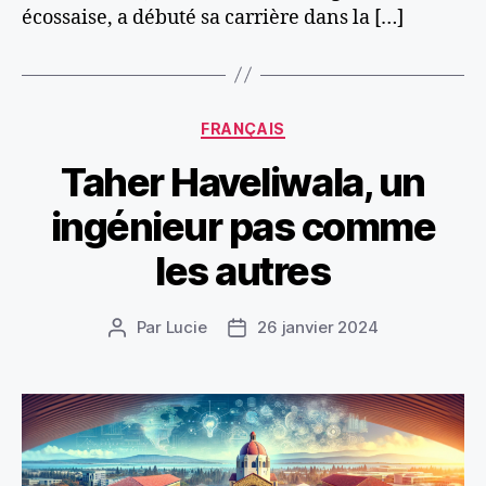
écossaise, a débuté sa carrière dans la […]
Catégories
FRANÇAIS
Taher Haveliwala, un
ingénieur pas comme
les autres
Par
Lucie
26 janvier 2024
Auteur
Date
de
de
l’article
l’article