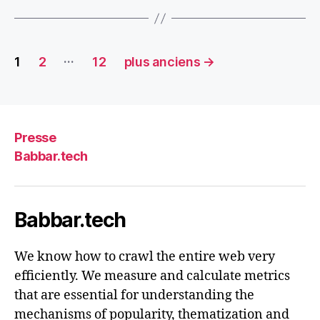
Pagination
…
1
2
12
plus anciens
→
des
publications
Presse
Babbar.tech
Babbar.tech
We know how to crawl the entire web very
efficiently. We measure and calculate metrics
that are essential for understanding the
mechanisms of popularity, thematization and