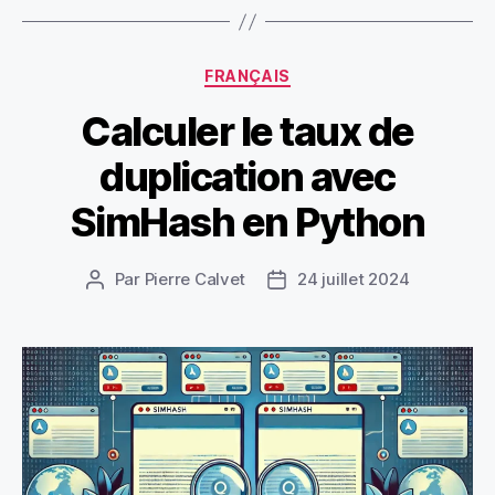
Catégories
FRANÇAIS
Calculer le taux de
duplication avec
SimHash en Python
Par
Pierre Calvet
24 juillet 2024
Auteur
Date
de
de
l’article
l’article