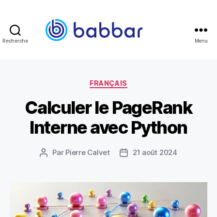
Recherche
Menu
Babbar.tech
Blog
Catégories
FRANÇAIS
Calculer le PageRank
Interne avec Python
Par
Pierre Calvet
21 août 2024
Auteur
Date
de
de
l’article
l’article