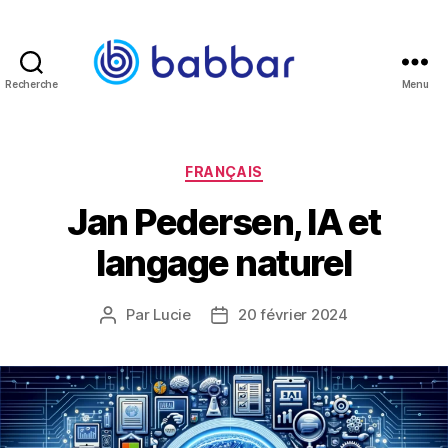
Recherche
Menu
Babbar.tech
Blog
Catégories
FRANÇAIS
Jan Pedersen, IA et
langage naturel
Par
Lucie
20 février 2024
Auteur
Date
de
de
l’article
l’article