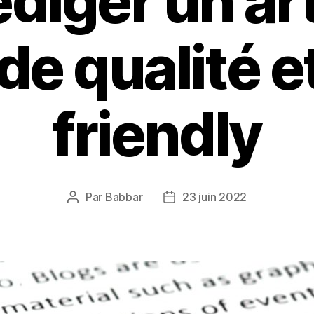
édiger un art
de qualité 
friendly
Par
Babbar
23 juin 2022
Auteur
Date
de
de
l’article
l’article