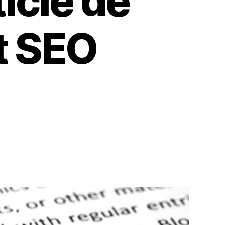
icle de
et SEO