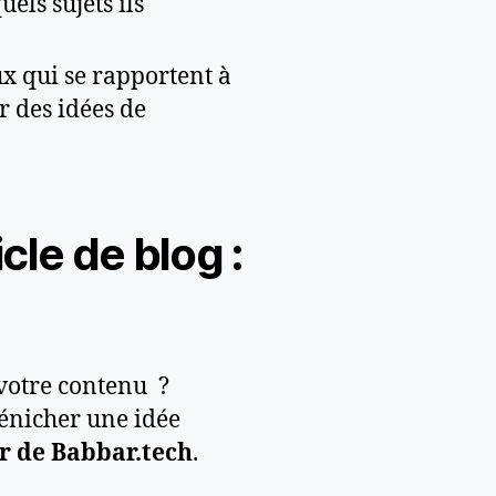
els sujets ils
ux qui se rapportent à
r des idées de
cle de blog :
votre contenu ?
énicher une idée
r de Babbar.tech
.