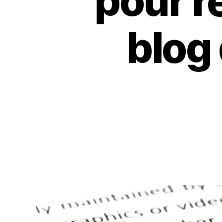
pour r
blog 