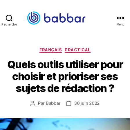
Recherche
Menu
Babbar.tech
Blog
Catégories
FRANÇAIS
PRACTICAL
Quels outils utiliser pour
choisir et prioriser ses
sujets de rédaction ?
Par
Babbar
30 juin 2022
Auteur
Date
de
de
l’article
l’article